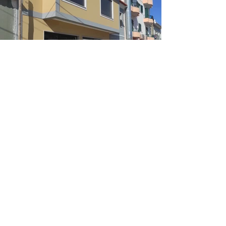
Previous
Next
(+351) 936 489 994
geral@mndengenharia.com
Estrada dos Casais nº43
Ferrel, Peniche